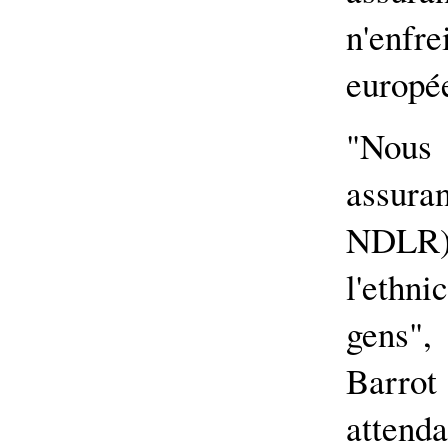
n'enfre
europé
"Nou
assur
NDLR) 
l'ethn
gens"
Barrot
attend