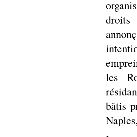
organi
droi
annonç
inten
emprei
les Ro
résida
bâtis 
Naples