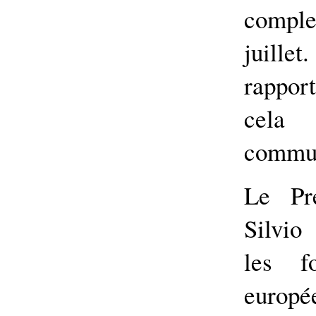
complet
juille
rappor
cela
commun
Le Pre
Silvio
les f
europ