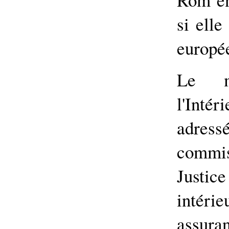
si elle
europé
Le mi
l'Inté
adres
commi
Justi
intéri
assur