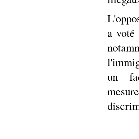
L'oppo
a voté 
nota
l'immig
un fa
mesu
discrim