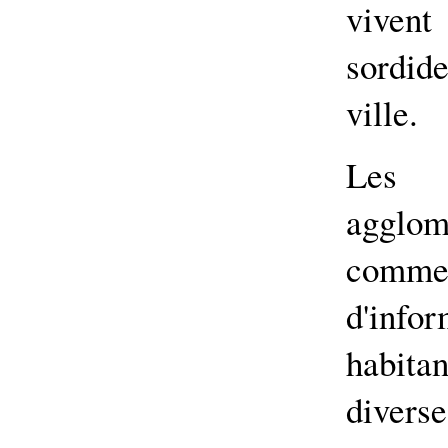
vivent
sordid
ville.
Les a
agglo
comme
d'inf
habita
diverse