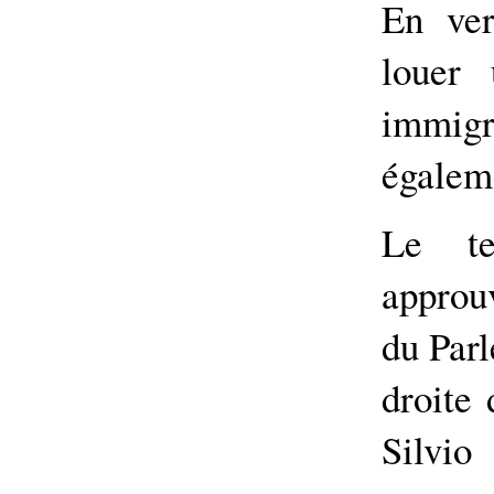
En ver
louer
immig
égaleme
Le te
approu
du Parl
droite
Silvio