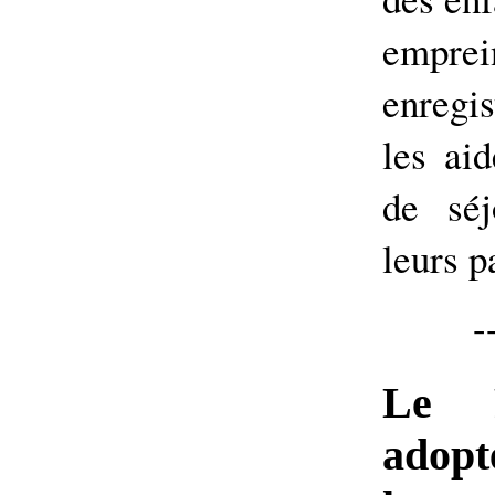
empr
enregi
les ai
de séj
leurs p
-
Le P
adopt