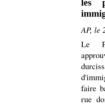
les 
immig
AP, le 
Le Pa
appro
durcis
d'immi
faire b
rue do