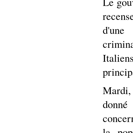
Le gou
recen
d'un
crimin
Ital
princip
Mardi
donn
concer
la pop