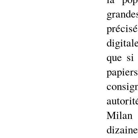
grand
précis
digita
que si
papiers
consig
autori
Milan
dizain