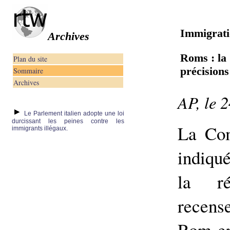
Immigratio
Archives
Roms : la
Plan du site
précisions
Sommaire
Archives
AP, le 2
Le Parlement italien adopte une loi
durcissant les peines contre les
La Com
immigrants illégaux.
indiqué
la r
recens
Rom en