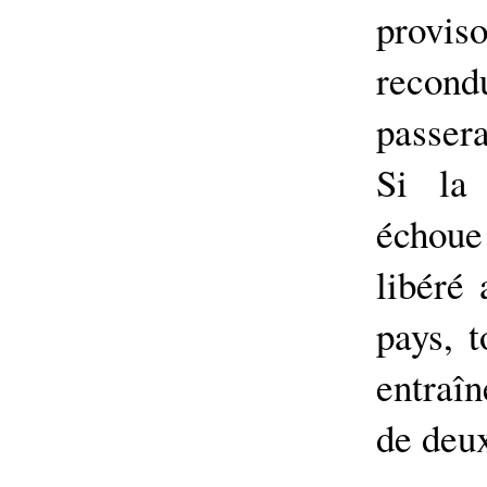
provis
recon
passer
Si la 
échoue 
libéré 
pays, t
entraî
de deux