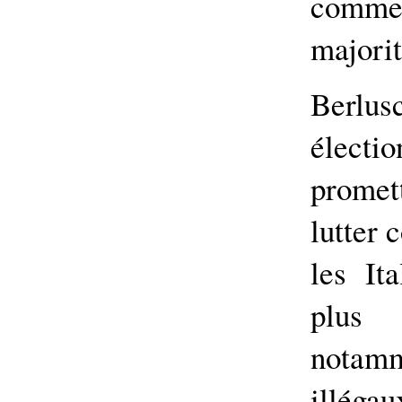
comme
majorit
Berlu
électio
prome
lutter 
les It
plus 
notam
illégau