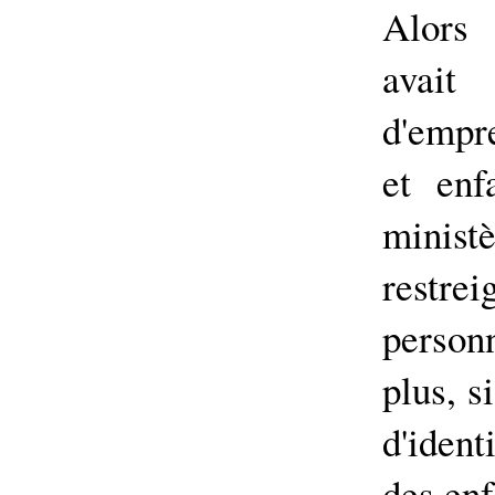
Alors
avait
d'empre
et enf
minis
restre
person
plus, s
d'iden
des enf