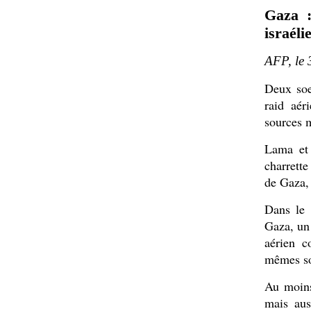
Gaza :
israéli
AFP, le
Deux soe
raid aér
sources m
Lama et 
charrette
de Gaza, 
Dans le 
Gaza, un 
aérien c
mêmes so
Au moins
mais aus