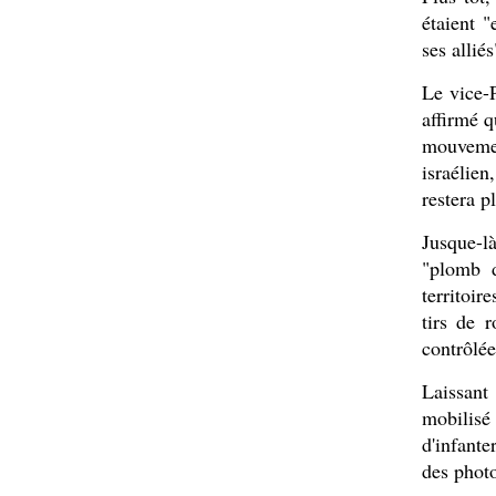
étaient 
ses alliés
Le vice-
affirmé q
mouvemen
israélien
restera 
Jusque-l
"plomb d
territoir
tirs de 
contrôlée
Laissant 
mobilis
d'infante
des phot