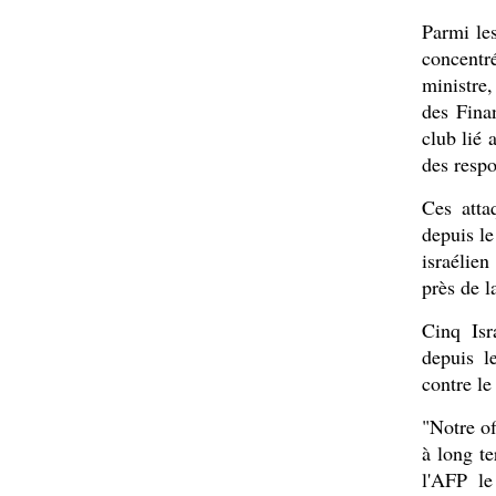
Parmi les
concentr
ministre,
des Finan
club lié
des resp
Ces atta
depuis le
israélien
près de l
Cinq Isr
depuis l
contre l
"Notre of
à long t
l'AFP le