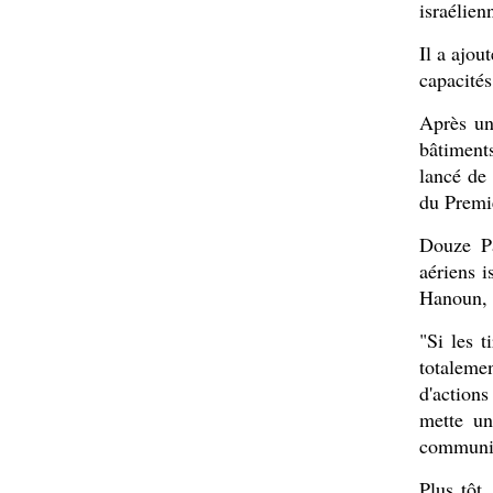
israélien
Il a ajou
capacités
Après un
bâtiments
lancé de
du Premi
Douze Pa
aériens 
Hanoun, d
"Si les t
totalemen
d'actions
mette un
communiq
Plus tôt