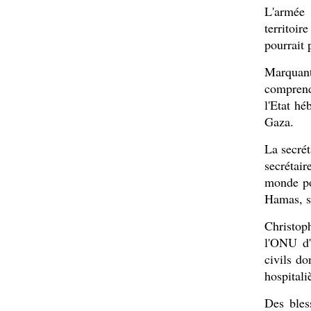
L'armée 
territoi
pourrait 
Marquant
comprend
l'Etat hé
Gaza.
La secrét
secrétai
monde pou
Hamas, se
Christo
l'ONU d'
civils d
hospitali
Des bles