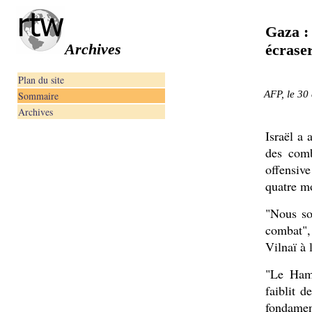
Gaza :
Archives
écrase
Plan du site
AFP, le 30
Sommaire
Archives
Israël a 
des comb
offensiv
quatre mo
"Nous so
combat", 
Vilnaï à 
"Le Hama
faiblit 
fondament