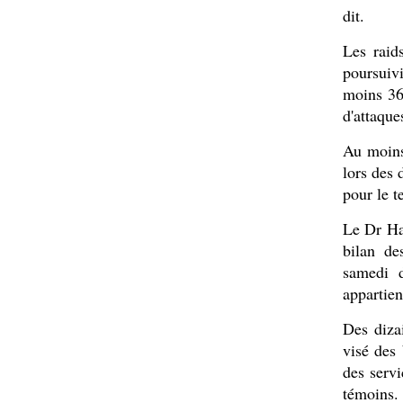
dit.
Les raid
poursuivi
moins 360
d'attaques
Au moins
lors des 
pour le 
Le Dr Ha
bilan de
samedi d
appartie
Des diza
visé des
des servi
témoins.