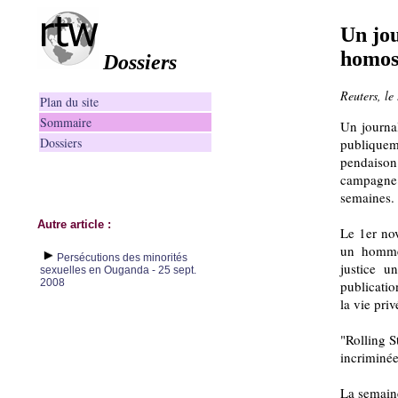
Un jou
homos
Dossiers
Reuters, l
Plan du site
Sommaire
Un journal
Dossiers
publiquem
pendaison
campagne j
semaines.
Autre article :
Le 1er no
un homme 
Persécutions des minorités
justice u
sexuelles en Ouganda - 25 sept.
2008
publicatio
la vie priv
"Rolling S
incriminée
La semaine