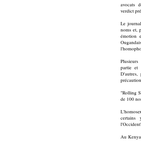
avocats d
verdict pr
Le journa
noms et, p
émotion e
Ougandais
l'homopho
Plusieurs
partie et
D'autres,
précaution
"Rolling S
de 100 no
L'homosexu
certains
l'Occident
Au Kenya 