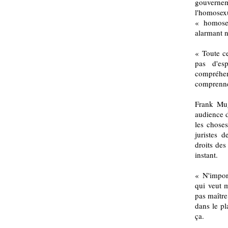
gouvernem
l'homosexu
« homosex
alarmant n
« Toute ce
pas d'es
compréhen
comprenne
Frank Mug
audience d
les choses
juristes 
droits de
instant.
« N'import
qui veut m
pas maître
dans le p
ça.