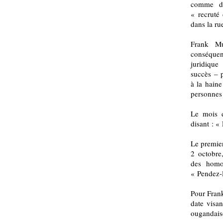
comme d'
« recruté 
dans la ru
Frank Mu
conséquenc
juridique
succès – p
à la haine
personnes 
Le mois d
disant : «
Le premie
2 octobre,
des homo
« Pendez-l
Pour Frank
date visa
ougandais