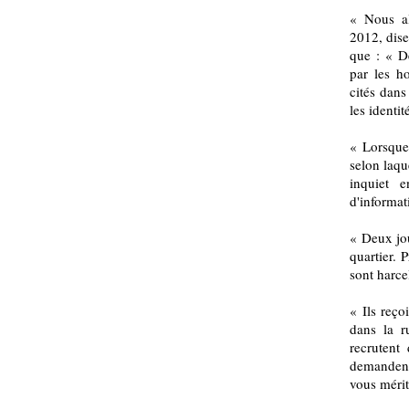
« Nous al
2012, dise
que : « De
par les h
cités dans
les identi
« Lorsque 
selon laqu
inquiet 
d'informati
« Deux jou
quartier. 
sont harce
« Ils reço
dans la r
recrutent
demanden
vous mérit