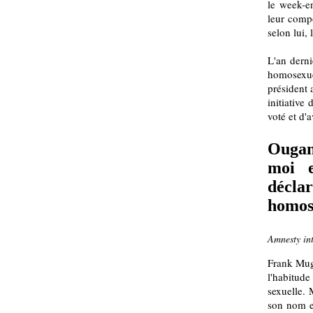
le week-en
leur compo
selon lui
L'an derni
homosexu
président 
initiative
voté et d'a
Ougan
moi e
décla
homos
Amnesty in
Frank Mug
l'habitude
sexuelle. 
son nom et