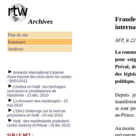
Fraudes
Archives
interna
Plan du site
AFP, le 22
Sommaire
Archives
La commun
pour exig
Préval, d
des légis
Amnesty International s'alarme
d'une hausse des viols dans les camps
politique.
- 06/01/2011
Choléra en Haïti : les lynchages
sont aussi la conséquence de
Depuis je
l'épidémie - 23 déc. 2010
manifeste
La réclusion des handicapés - 25
mai 2010
se sont pro
L'ONU s'interroge sur la mort de
au-Prince.
prisonniers en Haïti - 23 mai 2010
Haïti : des manifestants protestent
contre Sarkozy et Préval - 18 fév. 2010
Au moins u
mécontent 
SUR LE NET :