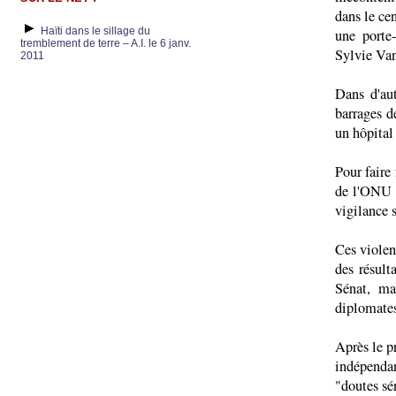
dans le ce
Haïti dans le sillage du
une porte
tremblement de terre – A.I. le 6 janv.
Sylvie Va
2011
Dans d'aut
barrages d
un hôpital 
Pour faire
de l'ONU 
vigilance 
Ces violen
des résult
Sénat, ma
diplomates
Après le p
indépendan
"doutes sé