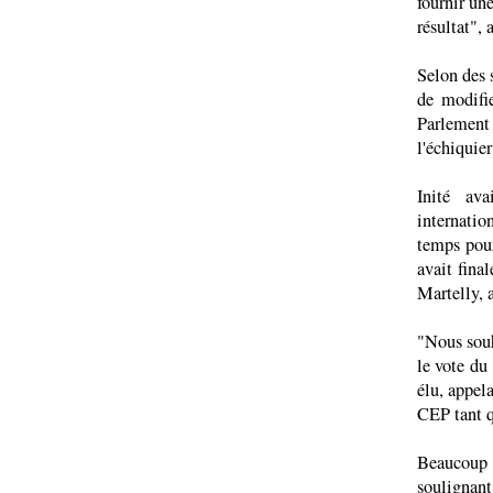
fournir un
résultat", 
Selon des 
de modifie
Parlement 
l'échiquier
Inité ava
internatio
temps pour
avait fina
Martelly, 
"Nous souh
le vote du
élu, appela
CEP tant q
Beaucoup s
soulignan