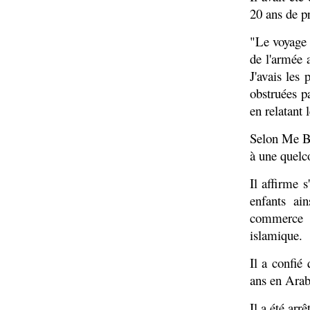
20 ans de pr
"Le voyage 
de l'armée 
J'avais les 
obstruées pa
en relatant l
Selon Me B
à une quelco
Il affirme 
enfants ai
commerce e
islamique.
Il a confié
ans en Arabi
Il a été arr