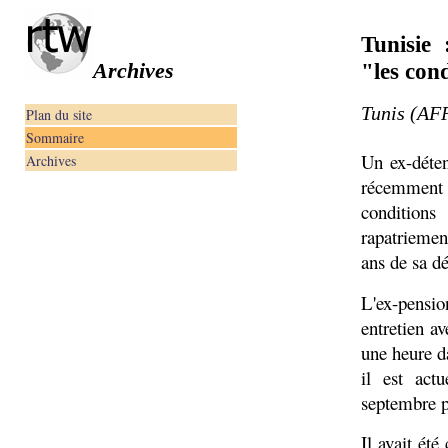
Tunisie
Archives
"les con
Tunis (AFP
Plan du site
Sommaire
Un ex-déte
Archives
récemment 
condition
rapatriement
ans de sa dé
L'ex-pensio
entretien a
une heure d
il est act
septembre pr
Il avait ét