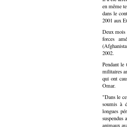
en même tem
dans le cont
2001 aux Et
Deux mois a
forces am
(Afghanista
2002.
Pendant le 
militaires a
qui ont cau
Omar.
"Dans le ce
soumis à di
longues pér
suspendus a
animaux avan