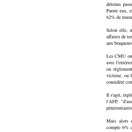
détenus pass
Parmi eux, el
62% de musu
Selon elle,
affaires de t
aux braqueurs
Les CMU ont 
avec l'extérie
ou règlement
victime, ou b
considéré com
Il s'agit, ex
l'AFP, "d'as
pénitentiaires
Mais alors q
compte 6% de