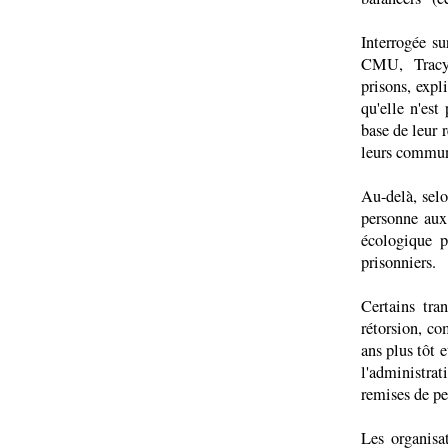
Interrogée s
CMU, Tracy 
prisons, expl
qu'elle n'est
base de leur 
leurs commun
Au-delà, sel
personne aux
écologique p
prisonniers.
Certains tra
rétorsion, c
ans plus tôt 
l'administra
remises de pe
Les organisa