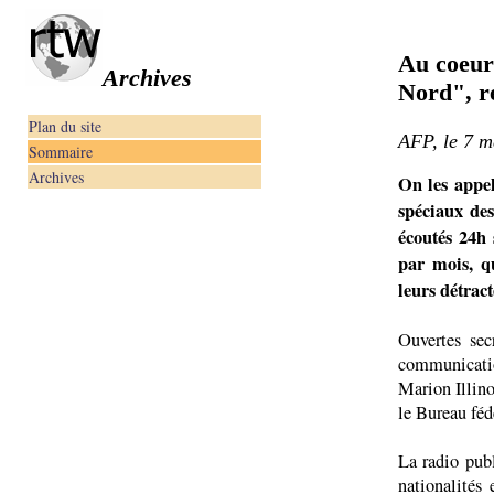
Au coeur
Archives
Nord", r
Plan du site
AFP, le 7 m
Sommaire
Archives
On les appe
spéciaux des
écoutés 24h 
par mois, q
leurs détract
Ouvertes sec
communicati
Marion Illino
le Bureau féd
La radio pub
nationalités