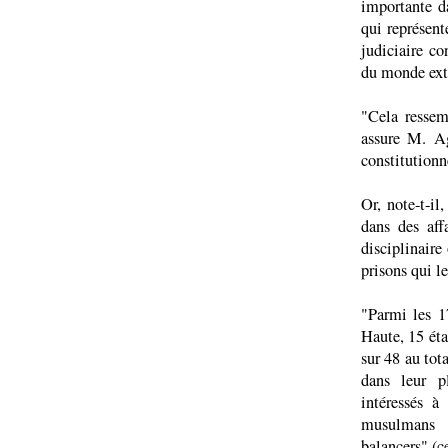
importante d
qui représent
judiciaire co
du monde ext
"Cela ressem
assure M. Ag
constitution
Or, note-t-il
dans des aff
disciplinair
prisons qui l
"Parmi les 1
Haute, 15 éta
sur 48 au tot
dans leur p
intéressés à
musulmans s
balancers" (ce