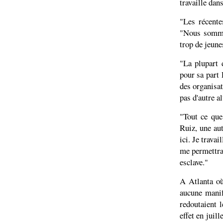
travaille dan
"Les récente
"Nous sommes
trop de jeune
"La plupart 
pour sa part 
des organisat
pas d'autre al
"Tout ce que
Ruiz, une aut
ici. Je travai
me permettrai
esclave."
A Atlanta où
aucune manif
redoutaient l
effet en juil