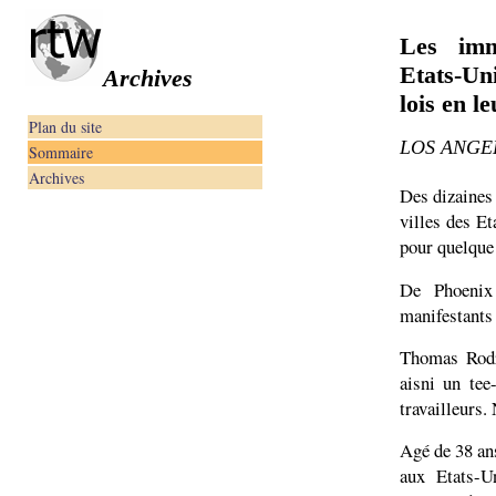
Les imm
Etats-Un
Archives
lois en l
Plan du site
LOS ANGELE
Sommaire
Archives
Des dizaines
villes des Et
pour quelque
De Phoenix
manifestants 
Thomas Rodr
aisni un tee
travailleurs
Agé de 38 ans
aux Etats-U