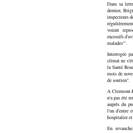
Dans sa lett
dernier, Bri
inspecteurs d
régulièreme
voient repr
excessifs d'av
malades'".
Interrogée p
climat ne s'é
la Santé Rose
mois de nove
de soutien".
A Clermont-Fe
n'a pas été r
auprès du p
l'un d'entre 
hospitalier e
En revanche