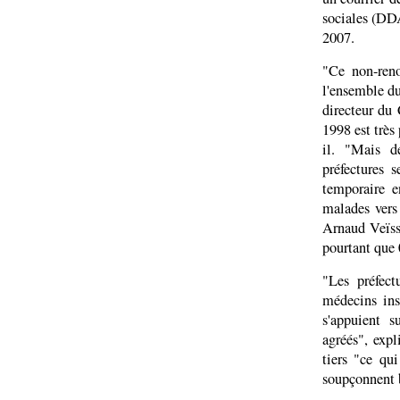
sociales (DD
2007.
"Ce non-ren
l'ensemble du
directeur du
1998 est très 
il. "Mais d
préfectures s
temporaire e
malades vers 
Arnaud Veïss
pourtant que 
"Les préfect
médecins in
s'appuient 
agréés", expl
tiers "ce qu
soupçonnent b