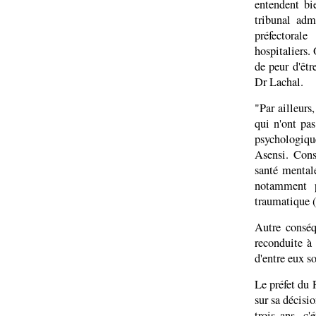
entendent bi
tribunal adm
préfectoral
hospitaliers. 
de peur d'être
Dr Lachal.
"Par ailleurs
qui n'ont pas
psychologique
Asensi. Cons
santé mental
notamment p
traumatique (v
Autre conséq
reconduite à 
d'entre eux s
Le préfet du
sur sa décisio
trois ans, c