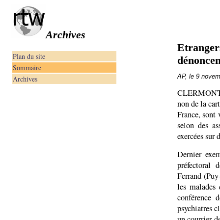
Archives
Etrangers
Plan du site
dénoncen
Sommaire
AP, le 9 nove
Archives
CLERMONT-F
non de la car
France, sont 
selon des as
exercées sur 
Dernier exem
préfectoral 
Ferrand (Puy
les malades 
conférence d
psychiatres c
un courrier d