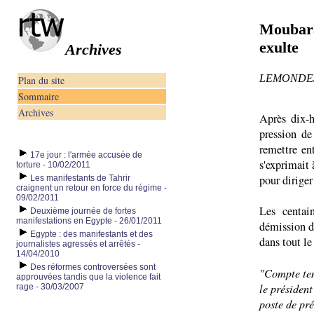
Moubarak
exulte
Archives
LEMONDE/ Re
Plan du site
Sommaire
Archives
Après dix-
pression de
remettre en
17e jour : l'armée accusée de
s'exprimait 
torture - 10/02/2011
pour diriger
Les manifestants de Tahrir
craignent un retour en force du régime -
09/02/2011
Les centai
Deuxième journée de fortes
manifestations en Egypte - 26/01/2011
démission d
Egypte : des manifestants et des
dans tout le
journalistes agressés et arrêtés -
14/04/2010
Des réformes controversées sont
"Compte tenu
approuvées tandis que la violence fait
le préside
rage - 30/03/2007
poste de pr