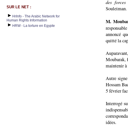
des forces
SUR LE NET :
Souleiman.
HrInfo - The Arabic Network for
M. Moubar
Human Rights Information
HRW - La torture en Egypte
responsabl
annoncé qu
quitté la ca
Auparavant,
Moubarak, fu
maintenir à 
Autre signe 
Hossam Badr
5 février fac
Interrogé su
indispensa
corresponda
idées.