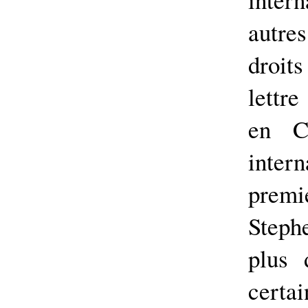
autre
droit
lettre
en C
inter
premi
Stephe
plus 
cert