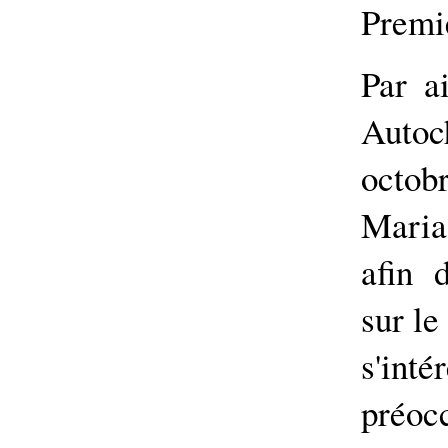
Premi
Par a
Autoch
octob
Maria
afin 
sur le
s'i
préocc