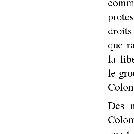
comm
protes
droit
que r
la lib
le gr
Colom
Des m
Colom
ouest 