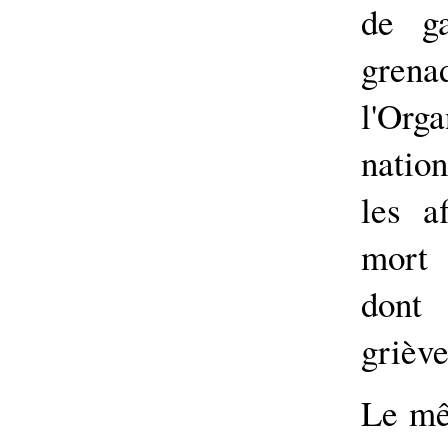
de g
gren
l'Or
natio
les a
mort 
don
grièv
Le mê