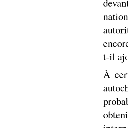
deva
natio
autor
encore
t-il aj
À cer
auto
proba
obten
intern