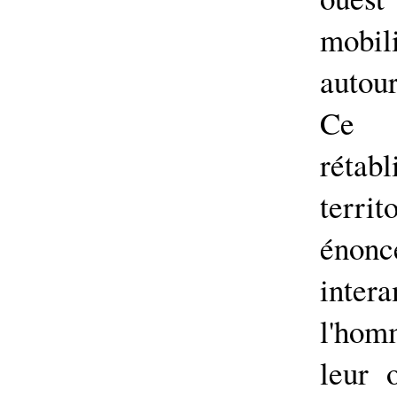
mobil
autour
Ce 
rétab
terri
énon
inter
l'hom
leur 