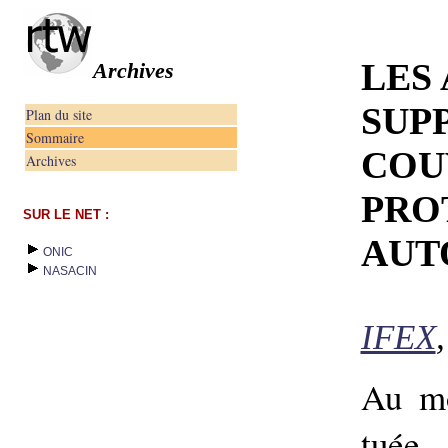
LES
Archives
SUP
Plan du site
Sommaire
COU
Archives
PRO
SUR LE NET :
AUT
ONIC
NASACIN
IFEX
Au mo
tuée 