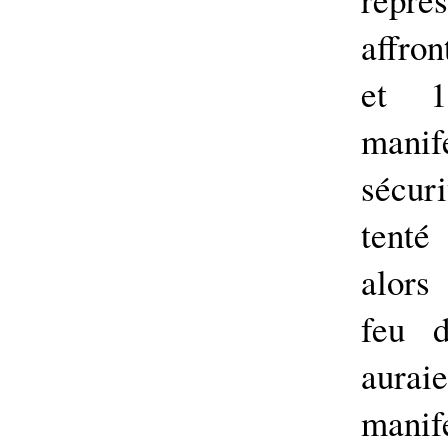
affron
et 1
manif
sécur
tenté
alors 
feu d
aur
manif