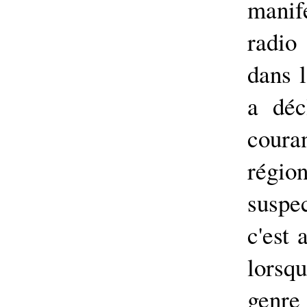
manif
radio
dans l
a déc
couran
régio
suspe
c'est 
lorsqu
genre 