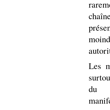
rarem
chaî
prése
moindr
autori
Les m
surtou
du g
manife