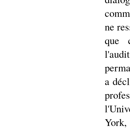
commu
ne res
que c
l'au
perma
a déc
prof
l'Uni
York,