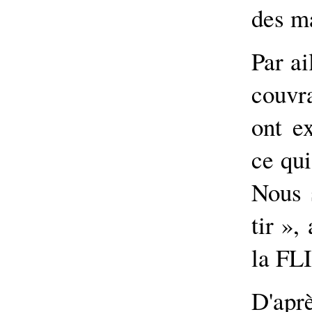
des ma
Par ai
couvr
ont e
ce qui
Nous 
tir »,
la FLI
D'ap