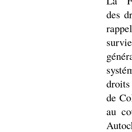
La Fé
des d
rappe
survi
génér
systé
droit
de Co
au co
Autoc