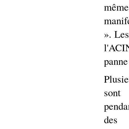
mêm
manif
». Le
l'ACI
panne 
Plusi
sont 
pendan
des 