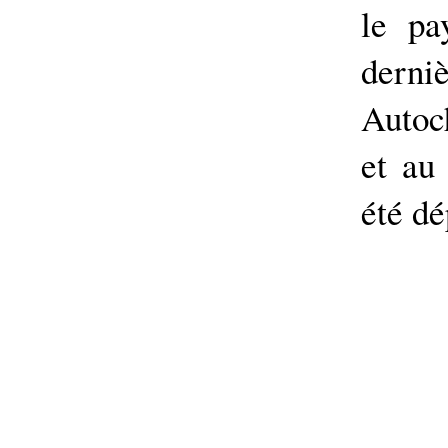
le pa
derniè
Autoc
et au
été dé