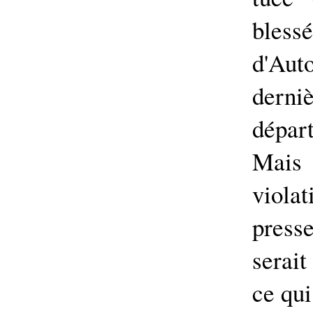
blessé
d'Au
dern
dépa
Mais
viola
press
serai
ce qui