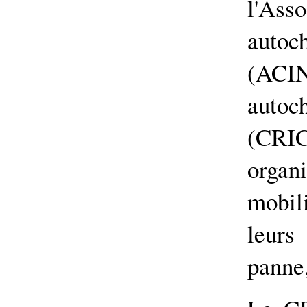
l'Ass
auto
(AC
autoc
(CRIC
orga
mobil
leurs
panne,