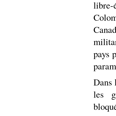
libr
Colom
Canad
milit
pays p
parami
Dans l
les g
bloqu