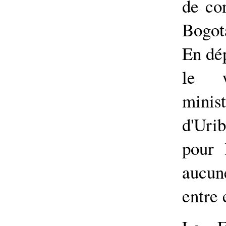
de co
Bogotá
En dép
le w
minis
d'Uri
pour 
aucune
entre 