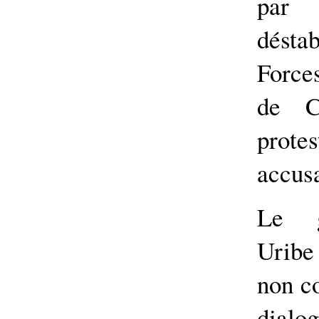
par
déstab
Force
de C
prote
accusa
Le g
Uribe 
non co
dia