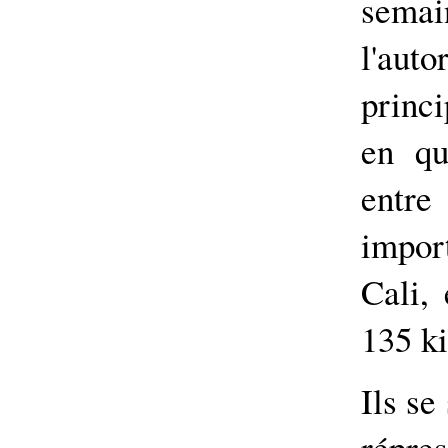
semai
l'aut
princi
en qu
entre
impor
Cali, 
135 ki
Ils se
répr