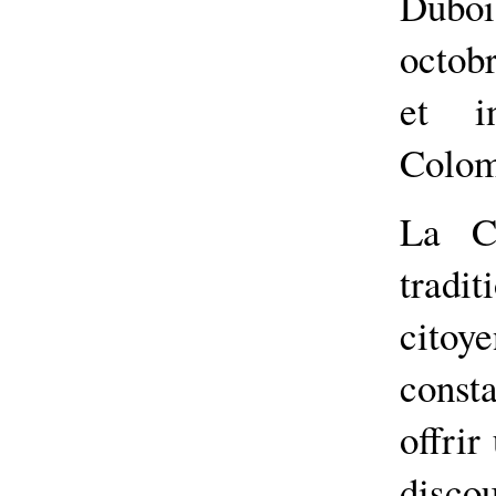
Duboi
octob
et i
Colom
La C
tradi
cito
cons
offrir
dis