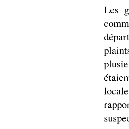
Les g
comm
dépar
plai
plusi
étaien
local
rappo
suspe