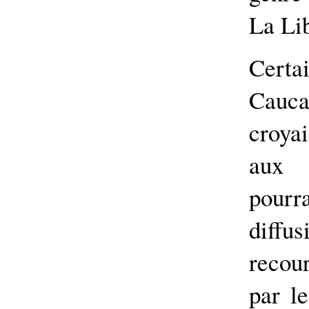
La Lib
Cert
Cauca 
croyai
aux 
pourr
diffu
recou
par le