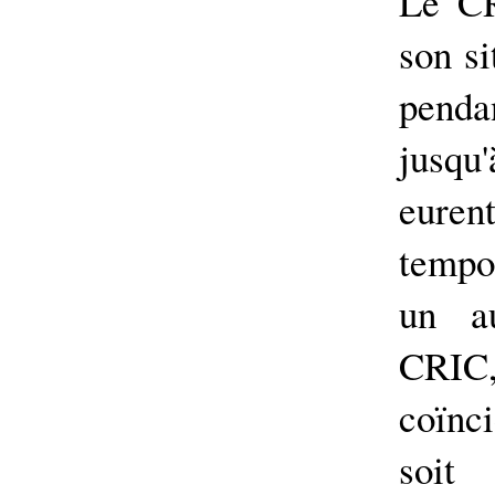
Le CR
son si
penda
jusqu
eur
tempo
un au
CRIC
coïnc
soit