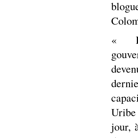
blogu
Colom
« L
gouve
deve
derni
capa
Uribe
jour, 