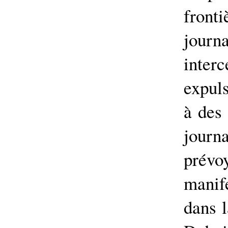
fron
journ
interc
expuls
à des 
jour
prév
manif
dans l