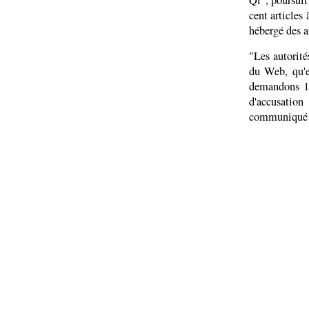
Qi", poursuit
cent articles 
hébergé des am
"Les autorité
du Web, qu'e
demandons l
d'accusatio
communiqué di