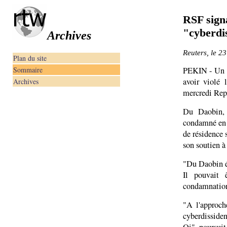
RSF signa
"cyberdi
Archives
Reuters, le 23
Plan du site
Sommaire
PEKIN - Un "c
avoir violé 
Archives
mercredi Repo
Du Daobin, 
condamné en j
de résidence 
son soutien à
"Du Daobin é
Il pouvait
condamnation d
"A l'approch
cyberdisside