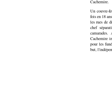
Cachemire.
Un couvre-fe
fois en 18 an
les rues de d
chef sépara
camarades. 
Cachemire in
pour les funé
but, l'indépe