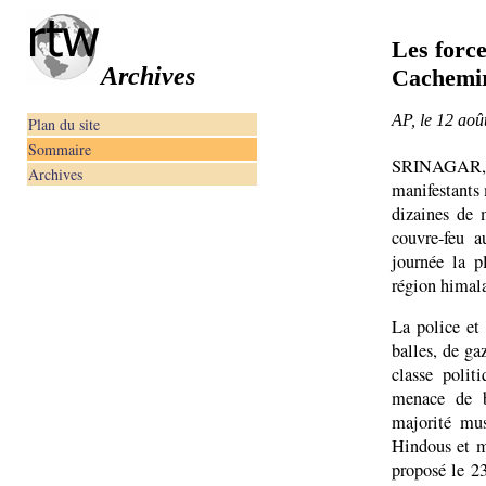
Les force
Archives
Cachemi
AP, le 12 aoû
Plan du site
Sommaire
SRINAGAR, I
Archives
manifestants 
dizaines de 
couvre-feu a
journée la p
région himal
La police et 
balles, de ga
classe polit
menace de b
majorité mus
Hindous et m
proposé le 23