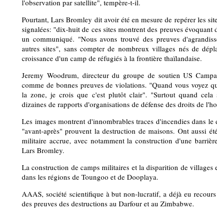
l'observation par satellite", tempère-t-il.
Pourtant, Lars Bromley dit avoir été en mesure de repérer les sit
signalées: "dix-huit de ces sites montrent des preuves évoquant de
un communiqué. "Nous avons trouvé des preuves d'agrandisse
autres sites", sans compter de nombreux villages nés de dépl
croissance d'un camp de réfugiés à la frontière thaïlandaise.
Jeremy Woodrum, directeur du groupe de soutien US Campai
comme de bonnes preuves de violations. "Quand vous voyez qu'
la zone, je crois que c'est plutôt clair". "Surtout quand cel
dizaines de rapports d'organisations de défense des droits de l'
Les images montrent d'innombrables traces d'incendies dans le d
"avant-après" prouvent la destruction de maisons. Ont aussi été
militaire accrue, avec notamment la construction d'une barri
Lars Bromley.
La construction de camps militaires et la disparition de villages 
dans les régions de Toungoo et de Dooplaya.
AAAS, société scientifique à but non-lucratif, a déjà eu recour
des preuves des destructions au Darfour et au Zimbabwe.