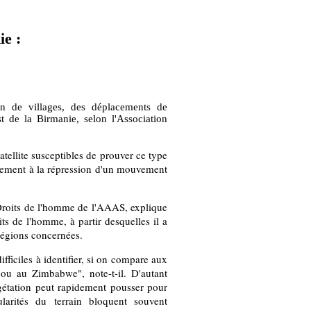
ie :
n de villages, des déplacements de
st de la Birmanie, selon l'Association
tellite susceptibles de prouver ce type
llement à la répression d'un mouvement
 Droits de l'homme de l'AAAS, explique
its de l'homme, à partir desquelles il a
 régions concernées.
ifficiles à identifier, si on compare aux
 ou au Zimbabwe", note-t-il. D'autant
gétation peut rapidement pousser pour
ularités du terrain bloquent souvent