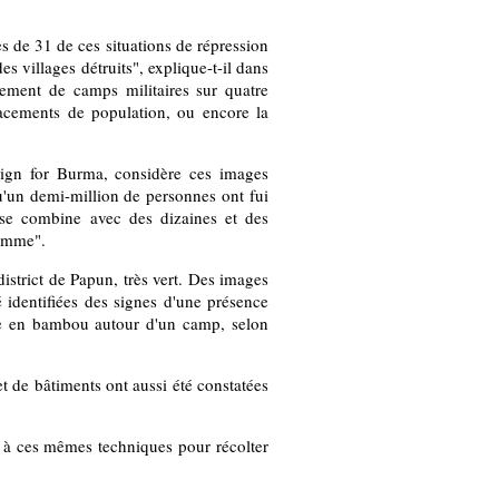
es de 31 de ces situations de répression
s villages détruits", explique-t-il dans
ment de camps militaires sur quatre
acements de population, ou encore la
gn for Burma, considère ces images
un demi-million de personnes ont fui
a se combine avec des dizaines et des
homme".
istrict de Papun, très vert. Des images
 identifiées des signes d'une présence
ère en bambou autour d'un camp, selon
et de bâtiments ont aussi été constatées
s à ces mêmes techniques pour récolter