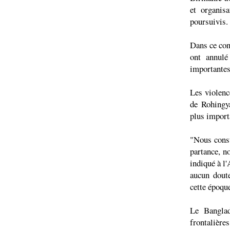
et organisa
poursuivis.
Dans ce con
ont annulé
importantes
Les violence
de Rohingy
plus import
"Nous cons
partance, n
indiqué à l
aucun dout
cette époque
Le Banglad
frontalière