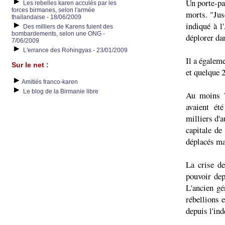
Un porte-pa
Les rebelles karen acculés par les
forces birmanes, selon l'armée
morts. "Jus
thaïlandaise - 18/06/2009
indiqué à l
Des milliers de Karens fuient des
bombardements, selon une ONG -
déplorer da
7/06/2009
L'errance des Rohingyas - 23/01/2009
Il a égalem
Sur le net :
et quelque 
Amitiés franco-karen
Le blog de la Birmanie libre
Au moins 7
avaient ét
milliers d'a
capitale de
déplacés ma
La crise de
pouvoir dep
L'ancien gé
rébellions 
depuis l'in