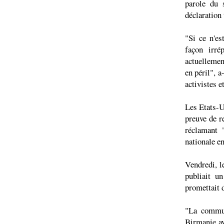
parole du 
déclaration
"Si ce n'es
façon irré
actuellemen
en péril", a
activistes e
Les Etats-Un
preuve de r
réclamant "
nationale e
Vendredi, l
publiait u
promettait 
"La commun
Birmanie av