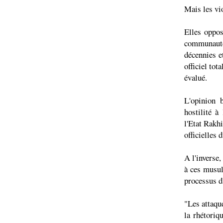
Mais les vio
Elles oppos
communauté
décennies e
officiel to
évalué.
L'opinion 
hostilité à
l'Etat Rakh
officielles 
A l'inverse
à ces musul
processus d
"Les attaqu
la rhétoriq