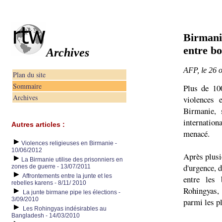
Birmanie
entre b
Archives
AFP, le 26 
Plan du site
Sommaire
Plus de 10
Archives
violences 
Birmanie, 
internatio
Autres articles :
menacé.
Violences religieuses en Birmanie -
10/06/2012
Après plusi
La Birmanie utilise des prisonniers en
d'urgence, 
zones de guerre - 13/07/2011
Affrontements entre la junte et les
entre les 
rebelles karens - 8/11/ 2010
Rohingyas,
La junte birmane pipe les élections -
3/09/2010
parmi les pl
Les Rohingyas indésirables au
Bangladesh - 14/03/2010