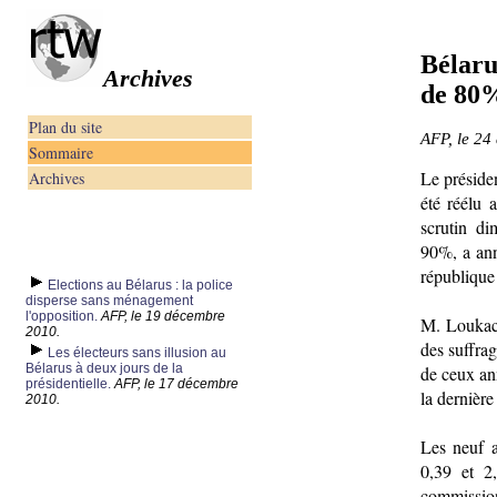
Bélaru
Archives
de 80%
Plan du site
AFP, le 24
Sommaire
Le préside
Archives
été réélu 
scrutin di
90%, a ann
république 
Elections au Bélarus : la police
disperse sans ménagement
l'opposition.
AFP, le 19 décembre
M. Loukac
2010.
des suffrag
Les électeurs sans illusion au
Bélarus à deux jours de la
de ceux an
présidentielle.
AFP, le 17 décembre
la dernière
2010.
Les neuf a
0,39 et 2
commissio