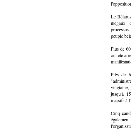
l'oppositio
Le Bélarus 
illégaux 
processus 
peuple bél
Plus de 60
ont été arr
manifestat
Près de 6
"administr
vingtaine,
jusqu'à 1
massifs à l
Cinq candi
également 
l'organisat