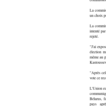
La commiss
un choix pr
La commiss
intenté pa
rejeté.
"J'ai expo
élection 
même au po
Kastoussev
"Après cel
vote ce reco
L'Union eu
communiqu
Bélarus, f
pays aprè