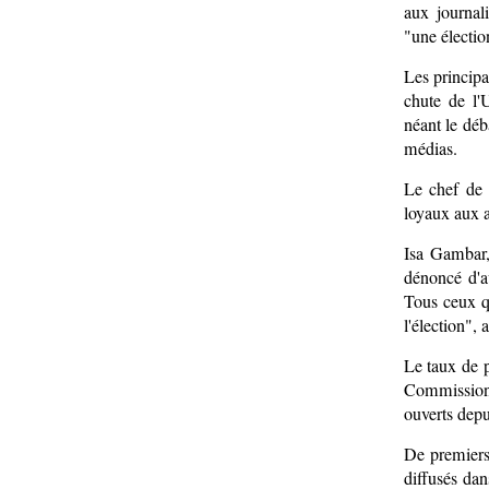
aux journal
"une électio
Les principa
chute de l'
néant le déb
médias.
Le chef de 
loyaux aux a
Isa Gambar,
dénoncé d'av
Tous ceux q
l'élection", 
Le taux de 
Commission 
ouverts dep
De premiers 
diffusés dan