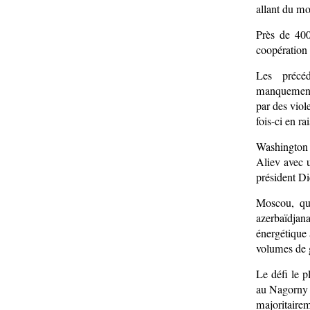
allant du m
Près de 400
coopération 
Les précéd
manquements
par des viol
fois-ci en r
Washington 
Aliev avec u
président D
Moscou, qui
azerbaïdja
énergétique 
volumes de 
Le défi le p
au Nagorny 
majoritairem