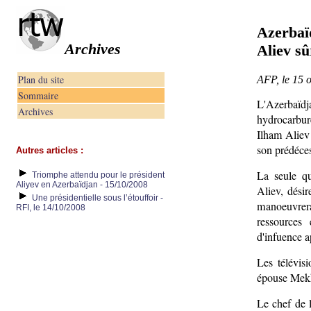
Azerbaïd
Archives
Aliev sû
Plan du site
AFP, le 15 
Sommaire
L'Azerbaïdj
Archives
hydrocarbure
Ilham Aliev 
son prédéces
Autres articles :
La seule q
Triomphe attendu pour le président
Aliyev en Azerbaïdjan - 15/10/2008
Aliev, dési
Une présidentielle sous l’étouffoir -
manoeuvrer
RFI, le 14/10/2008
ressources 
d'infuence a
Les télévis
épouse Mekh
Le chef de l