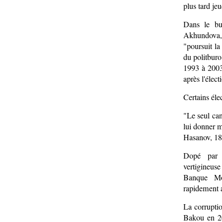
plus tard jeu
Dans le bu
Akhundova, 
"poursuit l
du politburo
1993 à 2003
après l'élec
Certains élec
"Le seul can
lui donner m
Hasanov, 18 
Dopé par l
vertigineu
Banque Mo
rapidement 
La corruptio
Bakou en 20