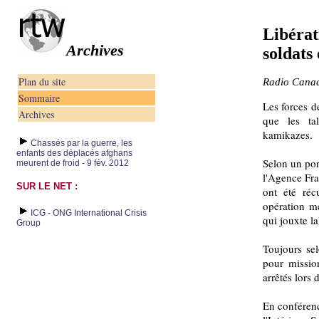
Libérat
Archives
soldats
Plan du site
Radio Canada
Sommaire
Les forces d
Archives
que les ta
kamikazes.
Chassés par la guerre, les
enfants des déplacés afghans
Selon un port
meurent de froid - 9 fév. 2012
l'Agence Fra
SUR LE NET :
ont été réc
opération m
ICG - ONG International Crisis
qui jouxte la
Group
Toujours sel
pour missio
arrêtés lors 
En conférenc